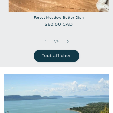
Forest Meadow Butter Dish
Prix
$60.00 CAD
habituel
de
1
/
6
Tout afficher