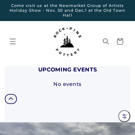
et
Come visit us at the Newmarket Group of Artists
passer
Holiday Show - Nov. 30 and Dec.1 at the Old Town
au
Hall
contenu
Panier
UPCOMING EVENTS
No events
Filter